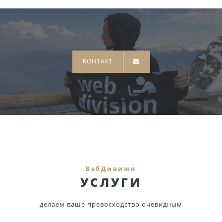
КОНТАКТ
ВебДивижн
УСЛУГИ
делаем ваше превосходство очевидным