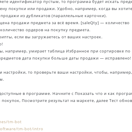
яете идентификатор пустым, то программа будет искать пред
ену покупки или продажи. Удобно, например, когда вы хотит
продажи из дубликатов (параллельные карточки).
ена продажи предмета за всё время. [saleQty] — количество
 количество ордеров на покупку предмета.
рипты, если вы загружаетесь от ваших настроек.
о!
ы, например, умирает таблица Избранное при сортировке по 
 предметов дата покупки больше даты продажи — исправлено!
и настройки, то проверьте ваши настройки, чтобы, например
м.
 доступные в программе. Начните с Показать что и как прогр
 покупок, Посмотрите результат на маркете, далее Тест обно
ames/tm-bot
oftware/tm-bot/intro