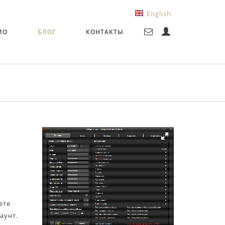
English
ИО
БЛОГ
КОНТАКТЫ
ете
аунт.